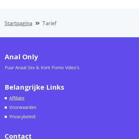
Startpagina
Tarief
Anal Only
Puur Anaal Sex & Kont Porno Video's
Belangrijke Links
Affiliate
Voorwaarden
Privacybeleid
Contact