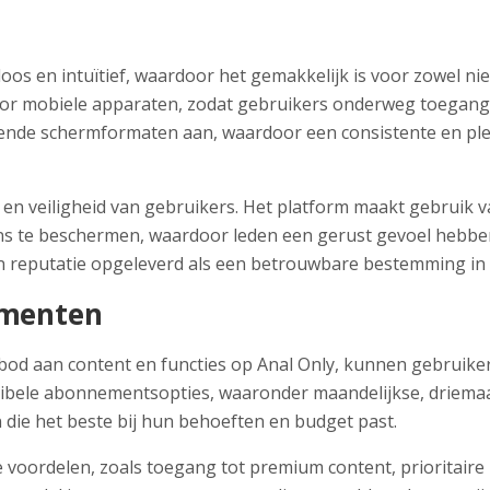
oos en intuïtief, waardoor het gemakkelijk is voor zowel n
oor mobiele apparaten, zodat gebruikers onderweg toegang 
lende schermformaten aan, waardoor een consistente en plez
y en veiligheid van gebruikers. Het platform maakt gebruik v
 te beschermen, waardoor leden een gerust gevoel hebben 
een reputatie opgeleverd als een betrouwbare bestemming in
ementen
bod aan content en functies op Anal Only, kunnen gebruikers
xibele abonnementsopties, waaronder maandelijkse, driemaa
die het beste bij hun behoeften en budget past.
e voordelen, zoals toegang tot premium content, prioritair