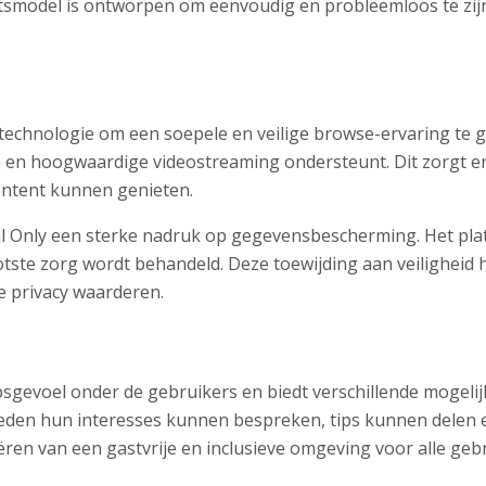
model is ontworpen om eenvoudig en probleemloos te zijn,
technologie om een soepele en veilige browse-ervaring te 
den en hoogwaardige videostreaming ondersteunt. Dit zorgt 
ontent kunnen genieten.
l Only een sterke nadruk op gegevensbescherming. Het platf
ste zorg wordt behandeld. Deze toewijding aan veiligheid h
e privacy waarderen.
sgevoel onder de gebruikers en biedt verschillende mogeli
leden hun interesses kunnen bespreken, tips kunnen delen 
ren van een gastvrije en inclusieve omgeving voor alle gebr