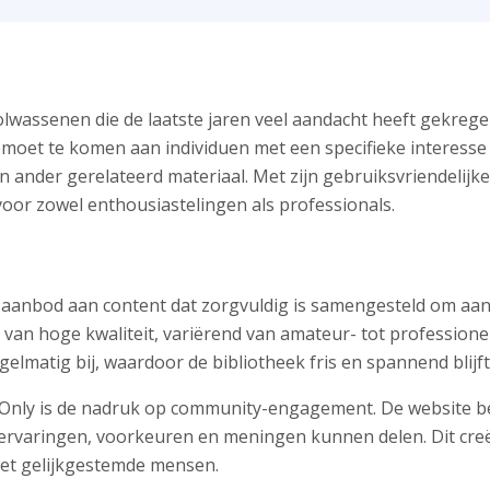
olwassenen die de laatste jaren veel aandacht heeft gekreg
oet te komen aan individuen met een specifieke interesse i
n ander gerelateerd materiaal. Met zijn gebruiksvriendelijke 
or zowel enthousiastelingen als professionals.
 aanbod aan content dat zorgvuldig is samengesteld om aa
 van hoge kwaliteit, variërend van amateur- tot professionele
elmatig bij, waardoor de bibliotheek fris en spannend blijft
 Only is de nadruk op community-engagement. De website b
ervaringen, voorkeuren en meningen kunnen delen. Dit creë
et gelijkgestemde mensen.