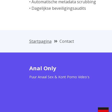
• Automatische metadata scrubbing
• Dagelijkse beveiligingsaudits
Startpagina
Contact
Anal Only
Puur Anaal Sex & Kont Porno Video's