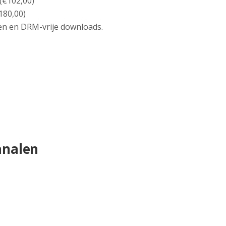
(€102,00)
180,00)
men en DRM-vrije downloads.
analen