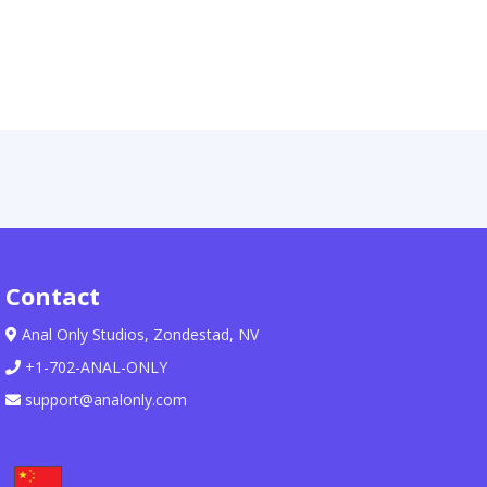
Contact
Anal Only Studios, Zondestad, NV
+1-702-ANAL-ONLY
support@analonly.com