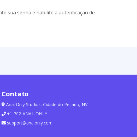
te sua senha e habilite a autenticação de
Contato
Anal Only Studios, Cidade do Pecado, NV
+1-702-ANAL-ONLY
support@analonly.com